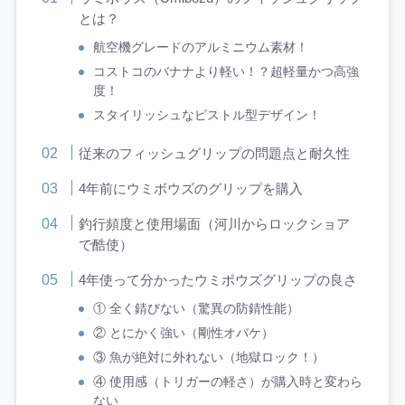
とは？
航空機グレードのアルミニウム素材！
コストコのバナナより軽い！？超軽量かつ高強
度！
スタイリッシュなピストル型デザイン！
従来のフィッシュグリップの問題点と耐久性
4年前にウミボウズのグリップを購入
釣行頻度と使用場面（河川からロックショア
で酷使）
4年使って分かったウミボウズグリップの良さ
① 全く錆びない（驚異の防錆性能）
② とにかく強い（剛性オバケ）
③ 魚が絶対に外れない（地獄ロック！）
④ 使用感（トリガーの軽さ）が購入時と変わら
ない