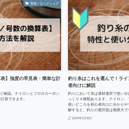
青物・ロックショア
算表】強度の早見表・簡単な計
釣り糸はこれを選んで！ライ
者向けに解説
ぐ確認。ナイロンとフロロカーボン
釣りにおいて糸は適材適所で使い分
5で計算できます。
っくり４種類あります。ナイロン、
使いどころを初心者向けに分かりや
解すると、釣りの選択肢は無限大で
2024年2月9日