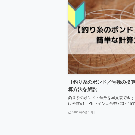
【釣り糸のポンド／号数の換
算方法を解説
釣り糸のポンド・号数を早見表で今す
は号数×4、PEラインは号数×20～1
2023年5月19日