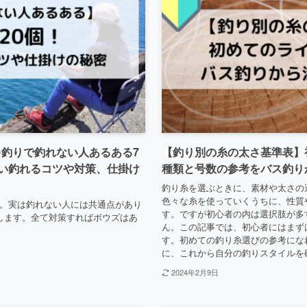
釣りで釣れない人あるある7
【釣り別の糸の太さ基準表】
ない釣れるコツや対策、仕掛け
種類と号数の参考をバス釣り
釣り糸を選ぶときに、素材や太さの
色々な糸を使っていくうちに、性質
。実は釣れない人には共通点があり
す。ですが初心者の内は選択肢が多
答します。全て対策すればボウズはあ
ん。この記事では、初心者にはまず
す。初めての釣り糸選びの参考にな
に、これから自分の釣りスタイルを
2024年2月9日