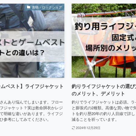
青物・ロックショア
ームベスト】ライフジャケット
釣りライフジャケットの選び
のメリット、デメリット
さんあり悩んでしまいます。フロー
釣りでライフジャケットは必須。ラ
フジャケット？実は救命胴衣かレジ
と膨張式の2種類。高価な買い物で
て明確な違いがあります。ライフジ
トを釣り歴20年の釣り人目線で詳
ひ参考にしてみてください。
減ることを祈っています。
2024年12月29日