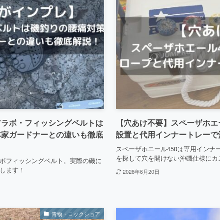
アラボ・フィッシングベルトは
【穴あけ不要】スペーザホエ
本家ガードナーとの違いも徹底
設置と代用インナートレーで
スペーザホエール450は専用インナ
を探して穴を開けない沖磯仕様にカ
ボフィッシングベルト。実際の磯に
します！
2026年6月20日
青物・ロックショア