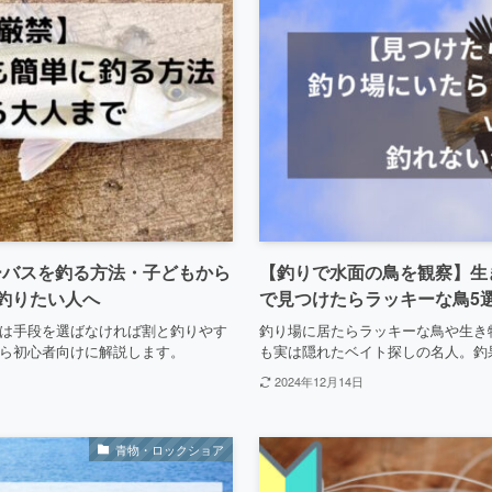
ーバスを釣る方法・子どもから
【釣りで水面の鳥を観察】生
釣りたい人へ
で見つけたらラッキーな鳥5選
は手段を選ばなければ割と釣りやす
釣り場に居たらラッキーな鳥や生き
ら初心者向けに解説します。
も実は隠れたベイト探しの名人。釣
2024年12月14日
青物・ロックショア