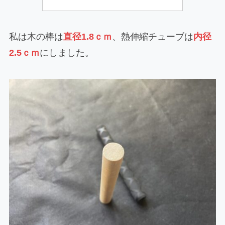
私は木の棒は
直径1.8ｃｍ
、熱伸縮チューブは
内径
2.5ｃｍ
にしました。