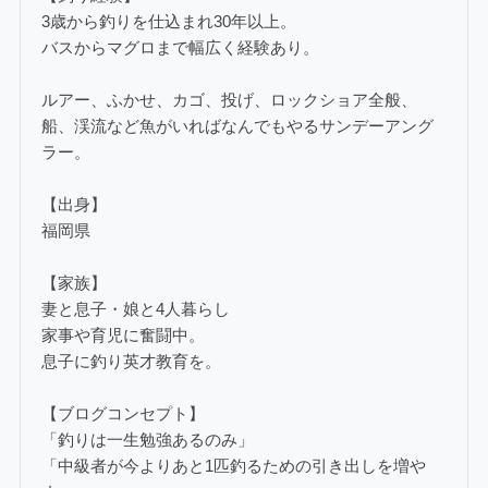
3歳から釣りを仕込まれ30年以上。
バスからマグロまで幅広く経験あり。
ルアー、ふかせ、カゴ、投げ、ロックショア全般、
船、渓流など魚がいればなんでもやるサンデーアング
ラー。
【出身】
福岡県
【家族】
妻と息子・娘と4人暮らし
家事や育児に奮闘中。
息子に釣り英才教育を。
【ブログコンセプト】
「釣りは一生勉強あるのみ」
「中級者が今よりあと1匹釣るための引き出しを増や