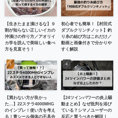
【生きたまま漬けるな】９
初心者でも簡単！【村田式
割が知らない正しいイカの
ダブルクリンチノット】釣
沖漬けの作り方／アオリイ
り糸の結び方はこれだけ／
カ学を読んで美味しい食べ
動画と画像付きで分かりや
方を見直そう！
すく解説
【買わない方が良かっ
【24ツインパワーの炎上騒
た…】22ステラ4000MHG
動まとめ】なぜ批判を浴び
のインプレ！使い方を考え
ている？シマノユーザーの
る！青シール個体の不具合
反応と買うべきか解説！