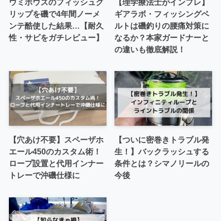
ウミボウズのフィッシュグ
【理学療法士がインプレ】
リップを磯で4年間ノーメ
ギアラボ・フィッシングベ
ンテ酷使した結果…【耐久
ルトは磯釣りの腰痛対策に
性・サビをガチレビュー】
なるか？本家ガードナーと
の違いも徹底解説！
【穴あけ不要】スペーザホ
【ついに密巻きトラブル発
エール450のカスタム術！
生！】バックラッシュする
ロープ設置と代用インナー
条件とは？シマノリールの
トレーで沖磯仕様に
今後